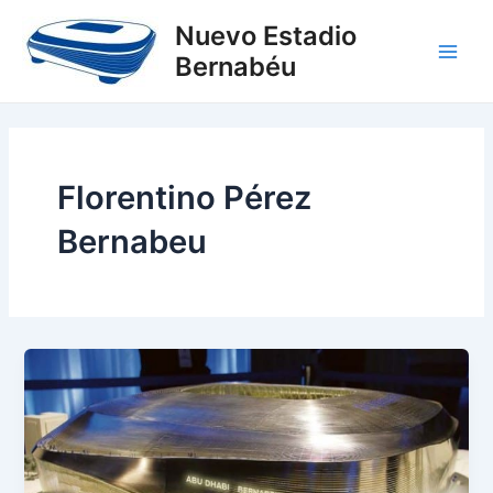
Ir
Main
Nuevo Estadio
al
Bernabéu
Men
contenido
Florentino Pérez
Bernabeu