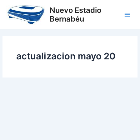
Ir
Main
Nuevo Estadio
al
Bernabéu
Men
contenido
actualizacion mayo 20