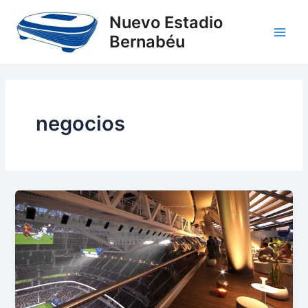
Ir
Main
Nuevo Estadio
al
Bernabéu
Men
contenido
negocios