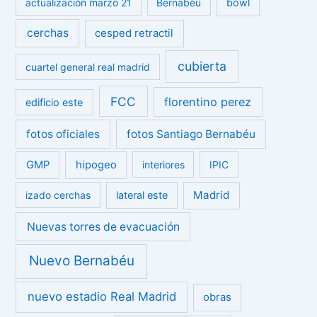
actualización marzo 21
Bernabéu
bowl
cerchas
cesped retractil
cubierta
cuartel general real madrid
FCC
florentino perez
edificio este
fotos oficiales
fotos Santiago Bernabéu
GMP
hipogeo
interiores
IPIC
Madrid
izado cerchas
lateral este
Nuevas torres de evacuación
Nuevo Bernabéu
nuevo estadio Real Madrid
obras