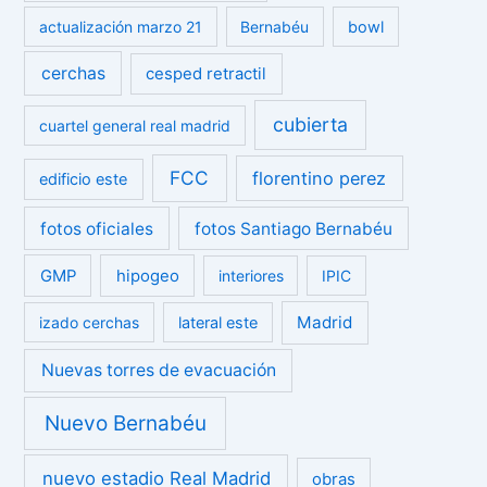
actualización marzo 21
Bernabéu
bowl
cerchas
cesped retractil
cubierta
cuartel general real madrid
FCC
florentino perez
edificio este
fotos oficiales
fotos Santiago Bernabéu
GMP
hipogeo
interiores
IPIC
Madrid
izado cerchas
lateral este
Nuevas torres de evacuación
Nuevo Bernabéu
nuevo estadio Real Madrid
obras