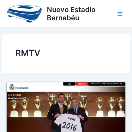
Ir
Main
Nuevo Estadio
al
Bernabéu
Men
contenido
RMTV