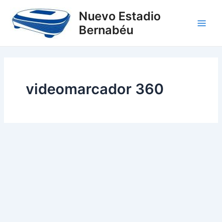
Ir
Main
Nuevo Estadio
al
Bernabéu
Men
contenido
videomarcador 360