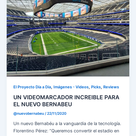
,
,
,
El Proyecto Día a Día
Imágenes - Videos
Picks
Reviews
UN VIDEOMARCADOR INCREIBLE PARA
EL NUEVO BERNABEU
@nuevobernabeu
/
22/11/2020
Un nuevo Bernabéu a la vanguardia de la tecnología.
Florentino Pérez: “Queremos convertir el estadio en