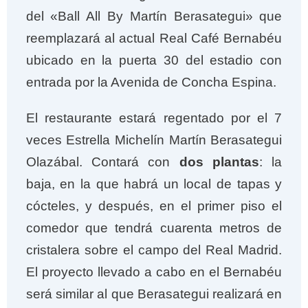
o
e
A
r
del «Ball All By Martín Berasategui» que
o
r
p
e
reemplazará al actual Real Café Bernabéu
k
p
s
ubicado en la puerta 30 del estadio con
t
entrada por la Avenida de Concha Espina.
El restaurante estará regentado por el 7
veces Estrella Michelín Martín Berasategui
Olazábal. Contará con
dos plantas
: la
baja, en la que habrá un local de tapas y
cócteles, y después, en el primer piso el
comedor que tendrá cuarenta metros de
cristalera sobre el campo del Real Madrid.
El proyecto llevado a cabo en el Bernabéu
será similar al que Berasategui realizará en