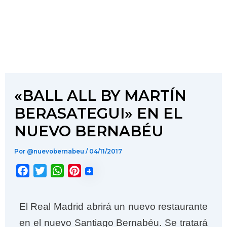
«BALL ALL BY MARTÍN
BERASATEGUI» EN EL
NUEVO BERNABÉU
Por
@nuevobernabeu
/
04/11/2017
F
T
W
P
a
w
h
i
c
i
a
n
El Real Madrid abrirá un nuevo restaurante
e
t
t
t
en el nuevo Santiago Bernabéu. Se tratará
b
t
s
e