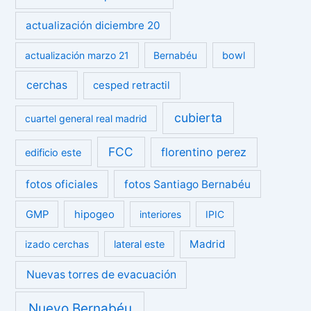
actualización diciembre 20
actualización marzo 21
Bernabéu
bowl
cerchas
cesped retractil
cubierta
cuartel general real madrid
FCC
florentino perez
edificio este
fotos oficiales
fotos Santiago Bernabéu
GMP
hipogeo
interiores
IPIC
Madrid
izado cerchas
lateral este
Nuevas torres de evacuación
Nuevo Bernabéu