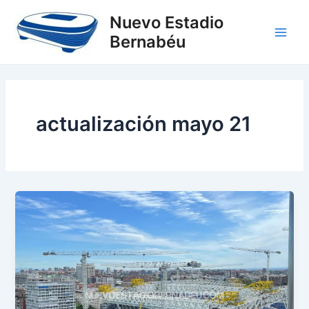
Ir
Main
Nuevo Estadio
al
Bernabéu
Men
contenido
actualización mayo 21