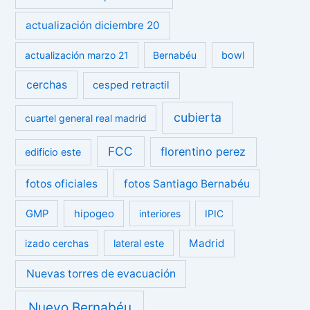
actualización diciembre 20
actualización marzo 21
Bernabéu
bowl
cerchas
cesped retractil
cubierta
cuartel general real madrid
FCC
florentino perez
edificio este
fotos oficiales
fotos Santiago Bernabéu
GMP
hipogeo
interiores
IPIC
Madrid
izado cerchas
lateral este
Nuevas torres de evacuación
Nuevo Bernabéu