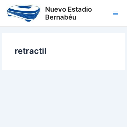
Ir
Main
Nuevo Estadio
al
Bernabéu
Men
contenido
retractil