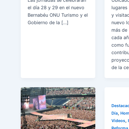
Las jornadas se celebrarán
Ubicado
el día 28 y 29 en el nuevo
lugares
Bernabéu ONU Turismo y el
y visita
Gobierno de la […]
nuevo lo
más de 
cada añ
como fu
contrib
proyecc
de la c
Destaca
,
Día
Hom
,
Videos
Reforma