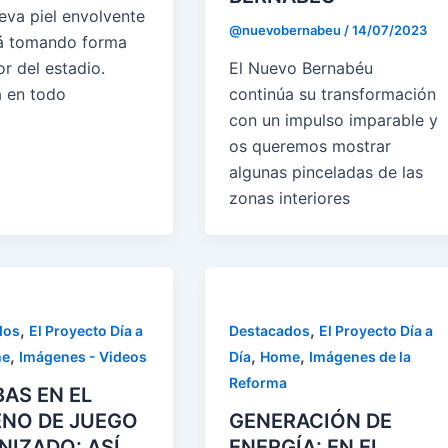
eva piel envolvente
@nuevobernabeu
/
14/07/2023
á tomando forma
r del estadio.
El Nuevo Bernabéu
 en todo
continúa su transformación
con un impulso imparable y
os queremos mostrar
algunas pinceladas de las
zonas interiores
,
,
dos
El Proyecto Día a
Destacados
El Proyecto Día a
,
,
,
e
Imágenes - Videos
Día
Home
Imágenes de la
Reforma
AS EN EL
ENO DE JUEGO
GENERACIÓN DE
IZADO: ASÍ
ENERGÍA: EN EL