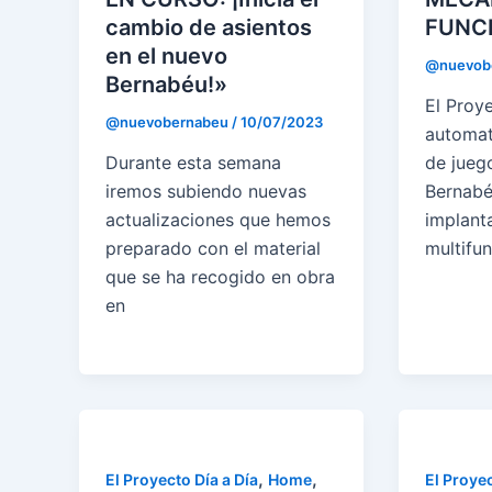
cambio de asientos
FUNC
en el nuevo
@nuevob
Bernabéu!»
El Proy
@nuevobernabeu
/
10/07/2023
automat
Durante esta semana
de jueg
iremos subiendo nuevas
Bernabé
actualizaciones que hemos
implant
preparado con el material
multifun
que se ha recogido en obra
en
,
,
El Proyecto Día a Día
Home
El Proyec