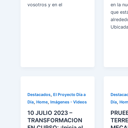
vosotros y en el
en la nu
que est
alrededo
Ubicada
,
Destacados
El Proyecto Día a
Destaca
,
,
,
Día
Home
Imágenes - Videos
Día
Hom
10 JULIO 2023 –
PRUEB
TRANSFORMACION
TERR
EN CURSO: ¡Inicia el
MECAN