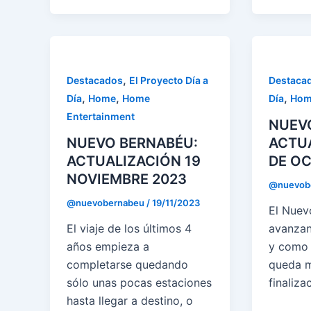
,
Destacados
El Proyecto Día a
Destaca
,
,
,
Día
Home
Home
Día
Hom
Entertainment
NUEV
NUEVO BERNABÉU:
ACTUA
ACTUALIZACIÓN 19
DE OC
NOVIEMBRE 2023
@nuevob
@nuevobernabeu
/
19/11/2023
El Nuev
El viaje de los últimos 4
avanzan
años empieza a
y como 
completarse quedando
queda m
sólo unas pocas estaciones
finaliza
hasta llegar a destino, o