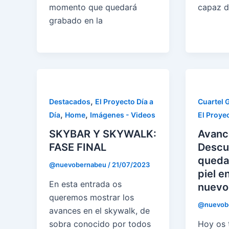
momento que quedará
capaz d
grabado en la
,
Destacados
El Proyecto Día a
Cuartel 
,
,
Día
Home
Imágenes - Videos
El Proyec
SKYBAR Y SKYWALK:
Avanc
FASE FINAL
Descu
queda
@nuevobernabeu
/
21/07/2023
piel e
En esta entrada os
nuevo
queremos mostrar los
@nuevob
avances en el skywalk, de
sobra conocido por todos
Hoy os 