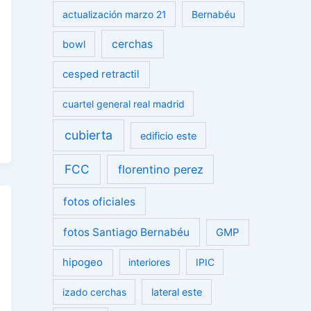
actualización marzo 21
Bernabéu
cerchas
bowl
cesped retractil
cuartel general real madrid
cubierta
edificio este
FCC
florentino perez
fotos oficiales
fotos Santiago Bernabéu
GMP
hipogeo
interiores
IPIC
izado cerchas
lateral este