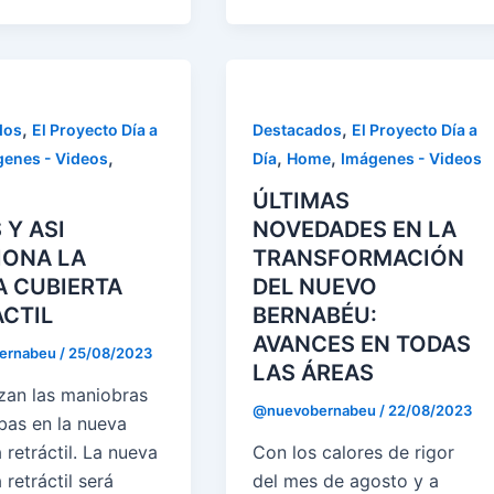
,
,
dos
El Proyecto Día a
Destacados
El Proyecto Día a
,
,
,
enes - Videos
Día
Home
Imágenes - Videos
ÚLTIMAS
 Y ASI
NOVEDADES EN LA
IONA LA
TRANSFORMACIÓN
A CUBIERTA
DEL NUEVO
CTIL
BERNABÉU:
AVANCES EN TODAS
ernabeu
/
25/08/2023
LAS ÁREAS
an las maniobras
@nuevobernabeu
/
22/08/2023
bas en la nueva
 retráctil. La nueva
Con los calores de rigor
 retráctil será
del mes de agosto y a