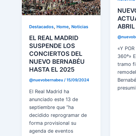
NUEV
ACTU
ABRIL
,
,
Destacados
Home
Noticias
@nuevob
EL REAL MADRID
SUSPENDE LOS
«Y POR
CONCIERTOS DEL
360º» E
NUEVO BERNABÉU
tramo fi
HASTA EL 2025
remodel
Bernabé
@nuevobernabeu
/
15/09/2024
presumi
El Real Madrid ha
anunciado este 13 de
septiembre que ”ha
decidido reprogramar de
forma provisional su
agenda de eventos