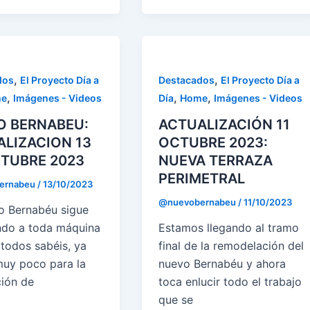
,
,
dos
El Proyecto Día a
Destacados
El Proyecto Día a
,
,
,
e
Imágenes - Videos
Día
Home
Imágenes - Videos
O BERNABEU:
ACTUALIZACIÓN 11
LIZACION 13
OCTUBRE 2023:
TUBRE 2023
NUEVA TERRAZA
PERIMETRAL
ernabeu
/
13/10/2023
@nuevobernabeu
/
11/10/2023
o Bernabéu sigue
do a toda máquina
Estamos llegando al tramo
todos sabéis, ya
final de la remodelación del
uy poco para la
nuevo Bernabéu y ahora
ción de
toca enlucir todo el trabajo
que se