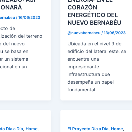
IONARÁ
CORAZÓN
ENERGÉTICO DEL
ernabeu
/
16/06/2023
NUEVO BERNABÉU
ecto de
@nuevobernabeu
/
13/06/2023
ización del terreno
o del nuevo
Ubicada en el nivel 9 del
u se basa en
edificio del lateral este, se
ar un sistema
encuentra una
cional en un
impresionante
infraestructura que
desempeña un papel
fundamental
,
,
,
,
to Día a Día
Home
El Proyecto Día a Día
Home