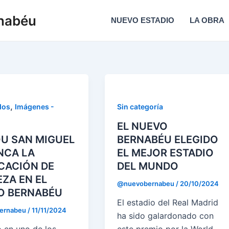
rnabéu
NUEVO ESTADIO
LA OBRA
,
dos
Imágenes -
Sin categoría
EL NUEVO
U SAN MIGUEL
BERNABÉU ELEGIDO
NCA LA
EL MEJOR ESTADIO
CACIÓN DE
DEL MUNDO
ZA EN EL
@nuevobernabeu
/
20/10/2024
O BERNABÉU
El estadio del Real Madrid
ernabeu
/
11/11/2024
ha sido galardonado con