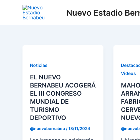
Ir
Paginación
Nuevo Estadio Be
al
de
contenido
entradas
Noticias
Destaca
Videos
EL NUEVO
BERNABEU ACOGERÁ
MAHO
EL III CONGRESO
ARRA
MUNDIAL DE
FABRI
TURISMO
CERVE
DEPORTIVO
NUEV
@nuevobernabeu
/
18/11/2024
@nuevob