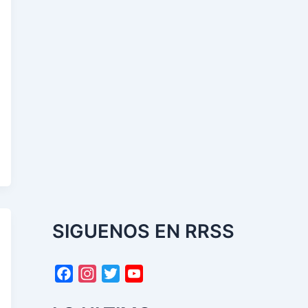
SIGUENOS EN RRSS
F
I
T
Y
a
n
w
o