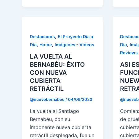
,
Destacados
El Proyecto Día a
Destaca
,
,
,
Día
Home
Imágenes - Videos
Día
Imág
Reviews
LA VUELTA AL
BERNABÉU: ÉXITO
ASI ES
CON NUEVA
FUNC
CUBIERTA
NUEV
RETRÁCTIL
RETRA
@nuevobernabeu
/
04/09/2023
@nuevob
La vuelta al Santiago
Comienz
Bernabéu, con su
de prue
imponente nueva cubierta
cubierta
retráctil desplegada, fue un
cubierta