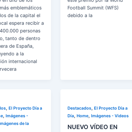
 en uno de los
este premio por la World
 más emblemáticos
Football Summit (WFS)
dos de la capital el
debido a la
cal espera recibir a
400.000 personas
o, tanto de dentro
era de España,
uyendo a la
ión internacional
ervecera
,
,
dos
El Proyecto Día a
Destacados
El Proyecto Día a
,
,
,
e
Imágenes -
Día
Home
Imágenes - Videos
Imágenes de la
NUEVO VÍDEO EN