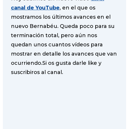
e
t
t
t
canal de YouTube
, en el que os
b
t
s
e
o
e
A
r
mostramos los últimos avances en el
o
r
p
e
nuevo Bernabéu. Queda poco para su
k
p
s
terminación total, pero aún nos
t
quedan unos cuantos vídeos para
mostrar en detalle los avances que van
ocurriendo.Si os gusta darle like y
suscribiros al canal.