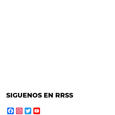
SIGUENOS EN RRSS
F
I
T
Y