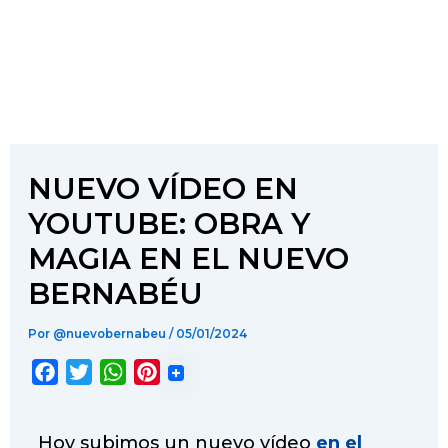
NUEVO VÍDEO EN
YOUTUBE: OBRA Y
MAGIA EN EL NUEVO
BERNABÉU
Por
@nuevobernabeu
/
05/01/2024
F
T
W
P
a
w
h
i
c
i
a
n
Hoy subimos un nuevo vídeo
en el