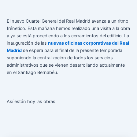
o
e
A
r
o
r
p
e
k
p
s
El nuevo Cuartel General del Real Madrid avanza a un ritmo
t
frénetico. Esta mañana hemos realizado una visita a la obra
y ya se está procediendo a los cerramientos del edificio. La
inauguración de las
nuevas oficinas corporativas del Real
Madrid
se espera para el final de la presente temporada
suponiendo la centralización de todos los servicios
administrativos que se vienen desarrollando actualmente
en el Santiago Bernabéu.
Así están hoy las obras: