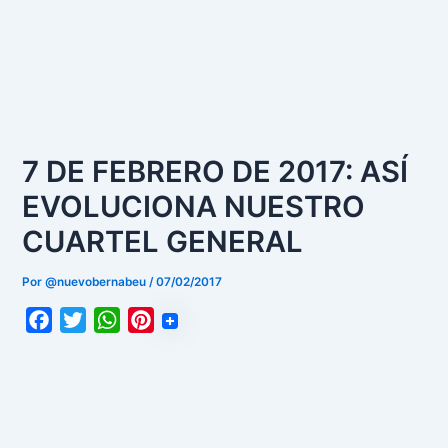
7 DE FEBRERO DE 2017: ASÍ
EVOLUCIONA NUESTRO
CUARTEL GENERAL
Por
@nuevobernabeu
/
07/02/2017
F
T
W
P
a
w
h
i
c
i
a
n
e
t
t
t
b
t
s
e