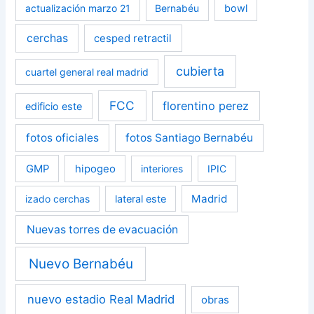
actualización marzo 21
Bernabéu
bowl
cerchas
cesped retractil
cubierta
cuartel general real madrid
FCC
florentino perez
edificio este
fotos oficiales
fotos Santiago Bernabéu
GMP
hipogeo
interiores
IPIC
Madrid
izado cerchas
lateral este
Nuevas torres de evacuación
Nuevo Bernabéu
nuevo estadio Real Madrid
obras