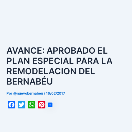
AVANCE: APROBADO EL
PLAN ESPECIAL PARA LA
REMODELACION DEL
BERNABÉU
Por
@nuevobernabeu
/
16/02/2017
F
T
W
P
a
w
h
i
c
i
a
n
e
t
t
t