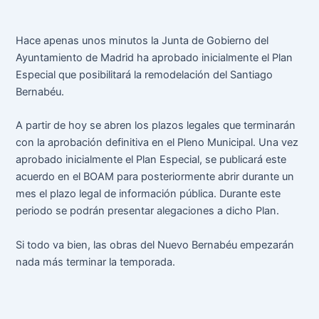
b
t
s
e
o
e
A
r
Hace apenas unos minutos la Junta de Gobierno del
o
r
p
e
Ayuntamiento de Madrid ha aprobado inicialmente el Plan
k
p
s
Especial que posibilitará la remodelación del Santiago
t
Bernabéu.
A partir de hoy se abren los plazos legales que terminarán
con la aprobación definitiva en el Pleno Municipal. Una vez
aprobado inicialmente el Plan Especial, se publicará este
acuerdo en el BOAM para posteriormente abrir durante un
mes el plazo legal de información pública. Durante este
periodo se podrán presentar alegaciones a dicho Plan.
Si todo va bien, las obras del Nuevo Bernabéu empezarán
nada más terminar la temporada.