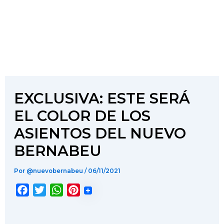
EXCLUSIVA: ESTE SERÁ
EL COLOR DE LOS
ASIENTOS DEL NUEVO
BERNABEU
Por
@nuevobernabeu
/
06/11/2021
F
T
W
P
a
w
h
i
c
i
a
n