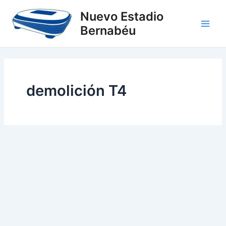
Ir
Main
Nuevo Estadio
al
Bernabéu
Men
contenido
demolición T4