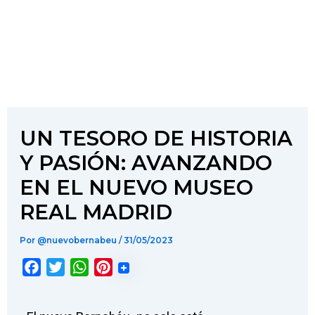
UN TESORO DE HISTORIA
Y PASIÓN: AVANZANDO
EN EL NUEVO MUSEO
REAL MADRID
Por
@nuevobernabeu
/
31/05/2023
F
T
W
P
a
w
h
i
c
i
a
n