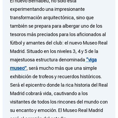
El nuevo Bernabéu, no solo está
e
t
t
t
experimentando una impresionante
b
t
s
e
o
e
A
r
transformación arquitectónica, sino que
o
r
p
e
también se prepara para albergar uno de los
k
p
s
tesoros más preciados para los aficionados al
t
fútbol y amantes del club: el nuevo Museo Real
Madrid. Situado en los niveles 3, 4 y 5 de la
majestuosa estructura denominada
“viga
museo”
, será mucho más que una simple
exhibición de trofeos y recuerdos históricos.
Será el epicentro donde la rica historia del Real
Madrid cobrará vida, cautivando a los
visitantes de todos los rincones del mundo con
su encanto y emoción. El Museo Real Madrid