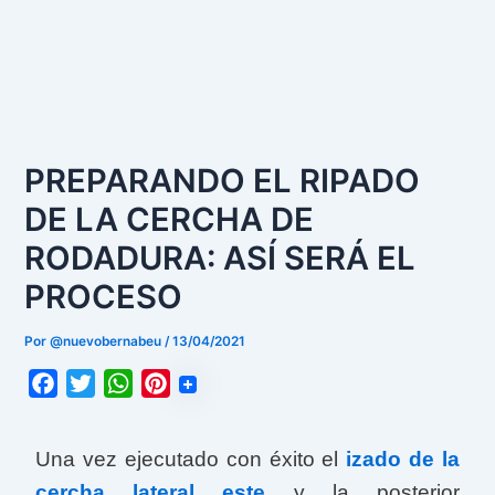
PREPARANDO EL RIPADO
DE LA CERCHA DE
RODADURA: ASÍ SERÁ EL
PROCESO
Por
@nuevobernabeu
/
13/04/2021
F
T
W
P
a
w
h
i
c
i
a
n
Una vez ejecutado con éxito el
izado de la
e
t
t
t
cercha lateral este
y la posterior