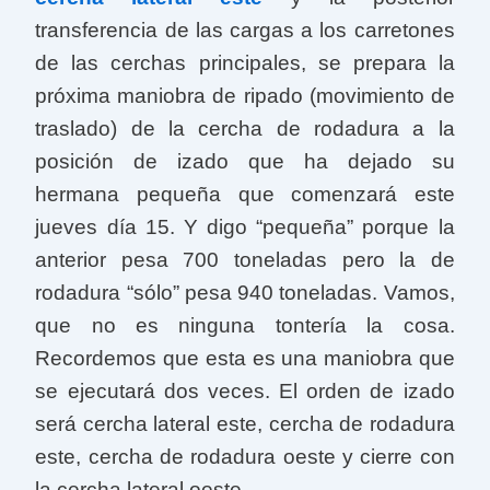
b
t
s
e
transferencia de las cargas a los carretones
o
e
A
r
o
r
p
e
de las cerchas principales, se prepara la
k
p
s
próxima maniobra de ripado (movimiento de
t
traslado) de la cercha de rodadura a la
posición de izado que ha dejado su
hermana pequeña que comenzará este
jueves día 15. Y digo “pequeña” porque la
anterior pesa 700 toneladas pero la de
rodadura “sólo” pesa 940 toneladas. Vamos,
que no es ninguna tontería la cosa.
Recordemos que esta es una maniobra que
se ejecutará dos veces. El orden de izado
será cercha lateral este, cercha de rodadura
este, cercha de rodadura oeste y cierre con
la cercha lateral oeste.