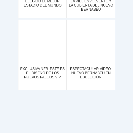
ELEGIDO EL MEJOR
LA PIEL ENVOLVENTE Y
ESTADIO DEL MUNDO
LA CUBIERTA DEL NUEVO
BERNABÉU
EXCLUSIVA NEB: ESTE ES
ESPECTACULAR VÍDEO:
EL DISEÑO DE LOS
NUEVO BERNABÉU EN
NUEVOS PALCOS VIP
EBULLICIÓN