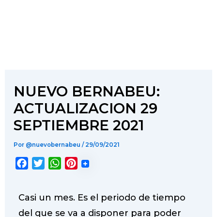
NUEVO BERNABEU:
ACTUALIZACION 29
SEPTIEMBRE 2021
Por
@nuevobernabeu
/
29/09/2021
F
T
W
P
a
w
h
i
c
i
a
n
Casi un mes. Es el periodo de tiempo
e
t
t
t
del que se va a disponer para poder
b
t
s
e