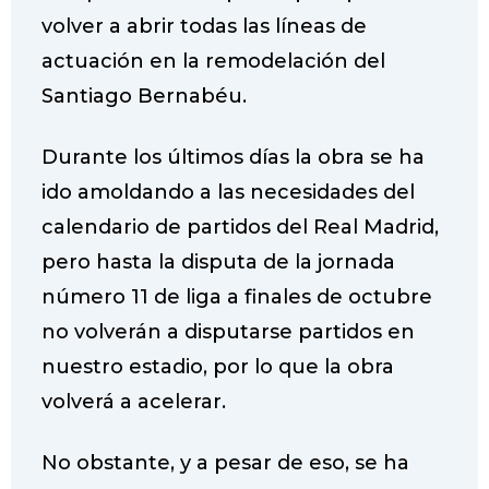
o
e
A
r
volver a abrir todas las líneas de
o
r
p
e
actuación en la remodelación del
k
p
s
Santiago Bernabéu.
t
Durante los últimos días la obra se ha
ido amoldando a las necesidades del
calendario de partidos del Real Madrid,
pero hasta la disputa de la jornada
número 11 de liga a finales de octubre
no volverán a disputarse partidos en
nuestro estadio, por lo que la obra
volverá a acelerar.
No obstante, y a pesar de eso, se ha