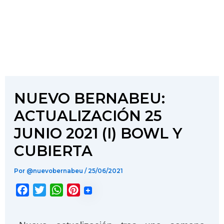
NUEVO BERNABEU:
ACTUALIZACIÓN 25
JUNIO 2021 (I) BOWL Y
CUBIERTA
Por
@nuevobernabeu
/
25/06/2021
F
T
W
P
a
w
h
i
c
i
a
n