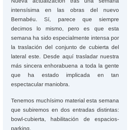
Nueva actualización tras una semana
e
t
t
t
intensísima en las obras del nuevo
b
t
s
e
o
e
A
r
Bernabéu. Sí, parece que siempre
o
r
p
e
decimos lo mismo, pero es que esta
k
p
s
semana ha sido especialmente intensa por
t
la traslación del conjunto de cubierta del
lateral este. Desde aquí trasladar nuestra
más sincera enhorabuena a toda la gente
que ha estado implicada en tan
espectacular maniobra.
Tenemos muchísimo material esta semana
que subiremos en dos entradas distintas:
bowl-cubierta, habilitación de espacios-
parking.