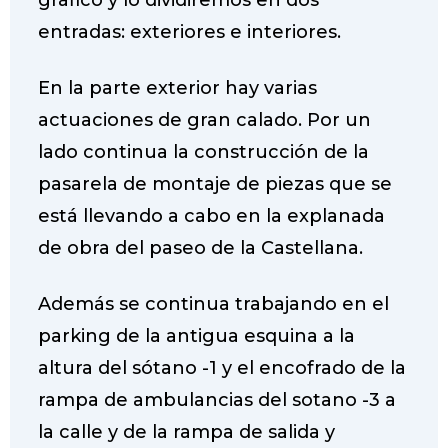
gráfico y lo dividiremos en dos
b
t
s
e
o
e
A
r
entradas: exteriores e interiores.
o
r
p
e
k
p
s
En la parte exterior hay varias
t
actuaciones de gran calado. Por un
lado continua la construcción de la
pasarela de montaje de piezas que se
está llevando a cabo en la explanada
de obra del paseo de la Castellana.
Además se continua trabajando en el
parking de la antigua esquina a la
altura del sótano -1 y el encofrado de la
rampa de ambulancias del sotano -3 a
la calle y de la rampa de salida y