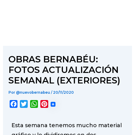
OBRAS BERNABÉU:
FOTOS ACTUALIZACIÓN
SEMANAL (EXTERIORES)
Por
@nuevobernabeu
/
20/11/2020
F
T
W
P
a
w
h
i
c
i
a
n
Esta semana tenemos mucho material
e
t
t
t