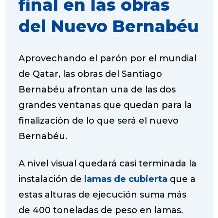
final en las obras
b
t
s
e
o
e
A
r
del Nuevo Bernabéu
o
r
p
e
k
p
s
t
Aprovechando el parón por el mundial
de Qatar, las obras del Santiago
Bernabéu afrontan una de las dos
grandes ventanas que quedan para la
finalización de lo que será el nuevo
Bernabéu.
A nivel visual quedará casi terminada la
instalación de
lamas de cubierta
que a
estas alturas de ejecución suma más
de 400 toneladas de peso en lamas.