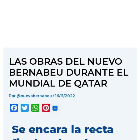
LAS OBRAS DEL NUEVO
BERNABEU DURANTE EL
MUNDIAL DE QATAR
Por
@nuevobernabeu
/
16/11/2022
F
T
W
P
a
w
h
i
c
i
a
n
Se encara la recta
e
t
t
t