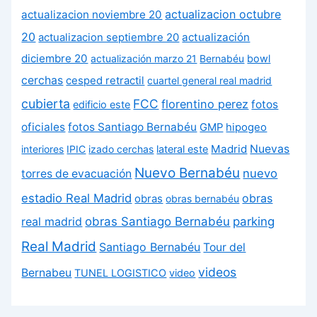
actualizacion octubre
actualizacion noviembre 20
20
actualización
actualizacion septiembre 20
diciembre 20
actualización marzo 21
Bernabéu
bowl
cerchas
cesped retractil
cuartel general real madrid
cubierta
FCC
florentino perez
fotos
edificio este
oficiales
fotos Santiago Bernabéu
GMP
hipogeo
Madrid
Nuevas
interiores
IPIC
izado cerchas
lateral este
Nuevo Bernabéu
nuevo
torres de evacuación
estadio Real Madrid
obras
obras
obras bernabéu
real madrid
obras Santiago Bernabéu
parking
Real Madrid
Santiago Bernabéu
Tour del
videos
Bernabeu
TUNEL LOGISTICO
video