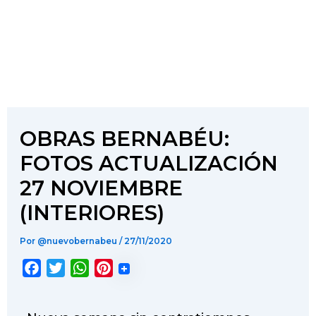
OBRAS BERNABÉU:
FOTOS ACTUALIZACIÓN
27 NOVIEMBRE
(INTERIORES)
Por
@nuevobernabeu
/
27/11/2020
F
T
W
P
a
w
h
i
c
i
a
n