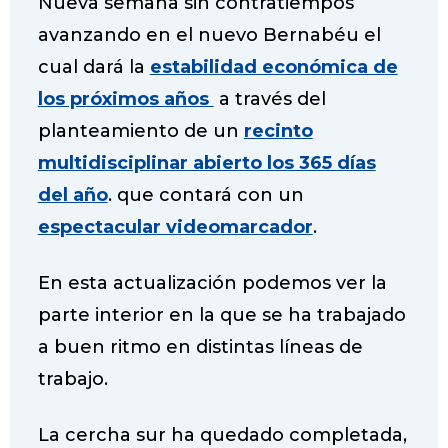
Nueva semana sin contratiempos
e
t
t
t
avanzando en el nuevo Bernabéu el
b
t
s
e
o
e
A
r
cual dará la
estabilidad económica de
o
r
p
e
los próximos años
a través del
k
p
s
planteamiento de un
recinto
t
multidisciplinar abierto los 365 días
del año
. que contará con un
espectacular videomarcador
.
En esta actualización podemos ver la
parte interior en la que se ha trabajado
a buen ritmo en distintas líneas de
trabajo.
La cercha sur ha quedado completada,