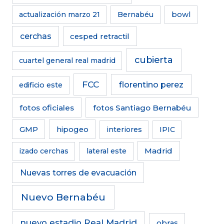
actualización marzo 21
Bernabéu
bowl
cerchas
cesped retractil
cubierta
cuartel general real madrid
FCC
florentino perez
edificio este
fotos oficiales
fotos Santiago Bernabéu
GMP
hipogeo
interiores
IPIC
Madrid
izado cerchas
lateral este
Nuevas torres de evacuación
Nuevo Bernabéu
nuevo estadio Real Madrid
obras