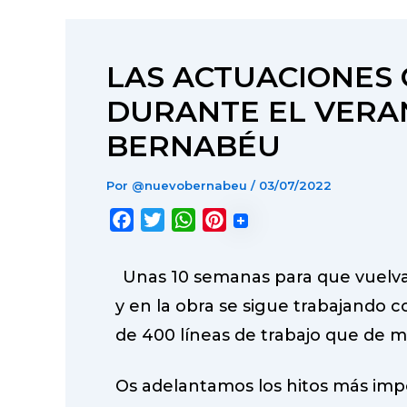
LAS ACTUACIONES
DURANTE EL VERA
BERNABÉU
Por
@nuevobernabeu
/
03/07/2022
F
T
W
P
a
w
h
i
c
i
a
n
Unas 10 semanas para que vuelva
e
t
t
t
y en la obra se sigue trabajando c
b
t
s
e
de 400 líneas de trabajo que de 
o
e
A
r
o
r
p
e
Os adelantamos los hitos más im
k
p
s